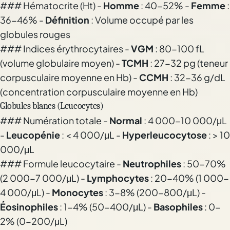
### Hématocrite (Ht) -
Homme
: 40-52% -
Femme
:
36-46% -
Définition
: Volume occupé par les
globules rouges
### Indices érythrocytaires -
VGM
: 80-100 fL
(volume globulaire moyen) -
TCMH
: 27-32 pg (teneur
corpusculaire moyenne en Hb) -
CCMH
: 32-36 g/dL
(concentration corpusculaire moyenne en Hb)
Globules blancs (Leucocytes)
### Numération totale -
Normal
: 4 000-10 000/μL
-
Leucopénie
: < 4 000/μL -
Hyperleucocytose
: > 10
000/μL
### Formule leucocytaire -
Neutrophiles
: 50-70%
(2 000-7 000/μL) -
Lymphocytes
: 20-40% (1 000-
4 000/μL) -
Monocytes
: 3-8% (200-800/μL) -
Éosinophiles
: 1-4% (50-400/μL) -
Basophiles
: 0-
2% (0-200/μL)