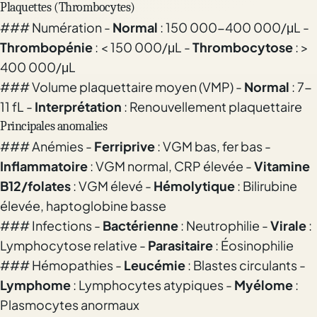
Plaquettes (Thrombocytes)
### Numération -
Normal
: 150 000-400 000/μL -
Thrombopénie
: < 150 000/μL -
Thrombocytose
: >
400 000/μL
### Volume plaquettaire moyen (VMP) -
Normal
: 7-
11 fL -
Interprétation
: Renouvellement plaquettaire
Principales anomalies
### Anémies -
Ferriprive
: VGM bas, fer bas -
Inflammatoire
: VGM normal, CRP élevée -
Vitamine
B12/folates
: VGM élevé -
Hémolytique
: Bilirubine
élevée, haptoglobine basse
### Infections -
Bactérienne
: Neutrophilie -
Virale
:
Lymphocytose relative -
Parasitaire
: Éosinophilie
### Hémopathies -
Leucémie
: Blastes circulants -
Lymphome
: Lymphocytes atypiques -
Myélome
:
Plasmocytes anormaux