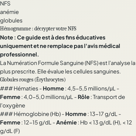
NFS
anémie
globules
Hémogramme : décrypter votre NFS
Note : Ce guide est à des fins éducatives
uniquement et ne remplace pas l'avis médical
professionnel.
La Numération Formule Sanguine (NFS) est l'analyse la
plus prescrite. Elle évalue les cellules sanguines.
Globules rouges (Érythrocytes)
### Hématies -
Homme
: 4,5-5,5 millions/μL -
Femme
: 4,0-5,0 millions/μL -
Rôle
: Transport de
l'oxygène
### Hémoglobine (Hb) -
Homme
: 13-17 g/dL -
Femme
: 12-15 g/dL -
Anémie
: Hb < 13 g/dL (H), < 12
g/dL (F)