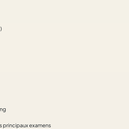
)
ang
es principaux examens