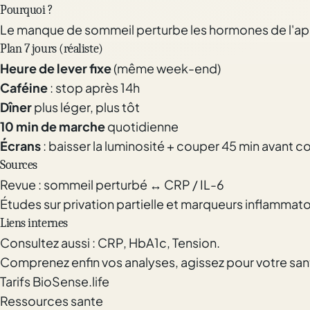
Pourquoi ?
Le manque de sommeil perturbe les hormones de l'appéti
Plan 7 jours (réaliste)
Heure de lever fixe
(même week-end)
Caféine
: stop après 14h
Dîner
plus léger, plus tôt
10 min de marche
quotidienne
Écrans
: baisser la luminosité + couper 45 min avant 
Sources
Revue : sommeil perturbé ↔ CRP / IL-6
Études sur privation partielle et marqueurs inflammato
Liens internes
Consultez aussi :
CRP
,
HbA1c
,
Tension
.
Comprenez enfin vos analyses, agissez pour votre san
Tarifs BioSense.life
Ressources sante