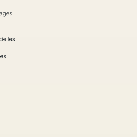
sages
ielles
tes